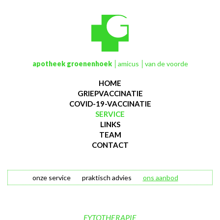
apotheek groenenhoek
│amicus │van de voorde
HOME
GRIEPVACCINATIE
COVID-19-VACCINATIE
SERVICE
LINKS
TEAM
CONTACT
onze service
praktisch advies
ons aanbod
FYTOTHERAPIE