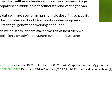
 van het zelfherstellende vermogen van de mens. Als je
meopathische middelen het zelfherstellend vermogen van
s dat sommige stoffen in hun normale dosering schadelijk
sche middelen verdund. Daarnaast worden ze op een
n krachtige, genezende werking behouden.
n we op stock, andere maken we zelf of bestellen we
 apothekers om advies te vragen over homeopatische
MICUS
, Gitschotellei 82/1 in Berchem, T 03 230 44 66,
apotheekamicus@gmail.com
GROENENHOEK
, Dianalaan 174 in Berchem, T 03 321 20 92,
apotheekgroenenhoek@