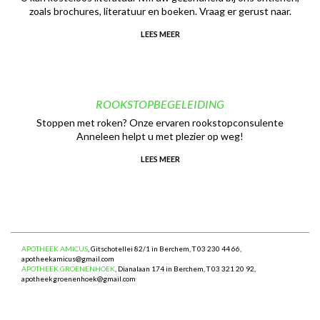
zoals brochures, literatuur en boeken. Vraag er gerust naar.
LEES MEER
ROOKSTOPBEGELEIDING
Stoppen met roken? Onze ervaren rookstopconsulente
Anneleen helpt u met plezier op weg!
LEES MEER
APOTHEEK AMICUS
, Gitschotellei 82/1 in Berchem, T 03 230 44 66,
apotheekamicus@gmail.com
APOTHEEK GROENENHOEK
, Dianalaan 174 in Berchem, T 03 321 20 92,
apotheekgroenenhoek@gmail.com