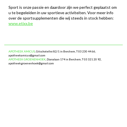
Sport is onze passie en daardoor zijn we perfect geplaatst om
u te begeleiden in uw sportieve activiteiten. Voor meer info
over de sportsupplementen die wij steeds in stock hebben:
www.etixx.be
APOTHEEK AMICUS
, Gitschotellei 82/1 in Berchem, T 03 230 44 66,
apotheekamicus@gmail.com
APOTHEEK GROENENHOEK
, Dianalaan 174 in Berchem, T 03 321 20 92,
apotheekgroenenhoek@gmail.com