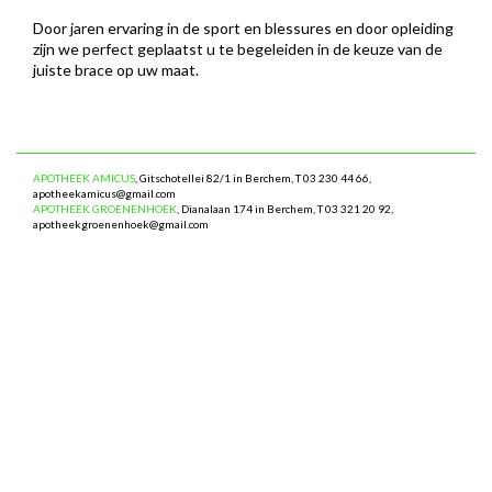
Door jaren ervaring in de sport en blessures en door opleiding
zijn we perfect geplaatst u te begeleiden in de keuze van de
juiste brace op uw maat.
APOTHEEK AMICUS
, Gitschotellei 82/1 in Berchem, T 03 230 44 66,
apotheekamicus@gmail.com
APOTHEEK GROENENHOEK
, Dianalaan 174 in Berchem, T 03 321 20 92,
apotheekgroenenhoek@gmail.com