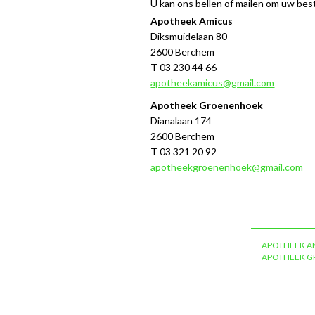
U kan ons bellen of mailen om uw best
Apotheek Amicus
Diksmuidelaan 80
2600 Berchem
T 03 230 44 66
apotheekamicus@gmail.com
Apotheek Groenenhoek
Dianalaan 174
2600 Berchem
T 03 321 20 92
apotheekgroenenhoek@gmail.com
APOTHEEK A
APOTHEEK 