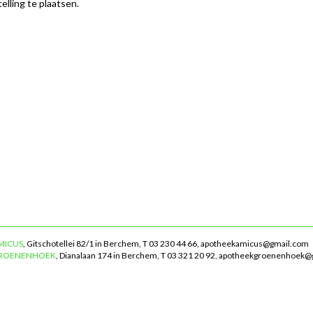
elling te plaatsen.
MICUS
, Gitschotellei 82/1 in Berchem, T 03 230 44 66,
apotheekamicus@gmail.com
GROENENHOEK
, Dianalaan 174 in Berchem, T 03 321 20 92,
apotheekgroenenhoek@