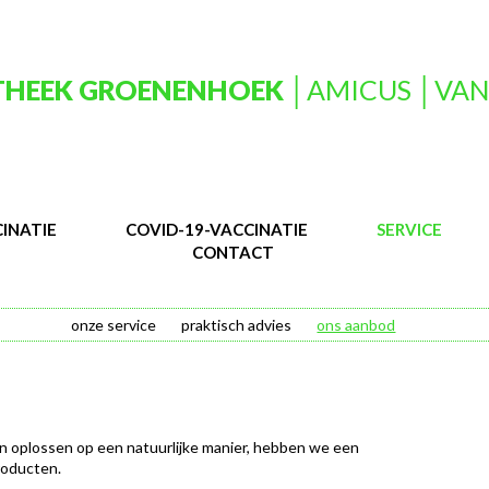
HEEK GROENENHOEK
│AMICUS │VAN
INATIE
COVID-19-VACCINATIE
SERVICE
CONTACT
onze service
praktisch advies
ons aanbod
n oplossen op een natuurlijke manier, hebben we een
roducten.