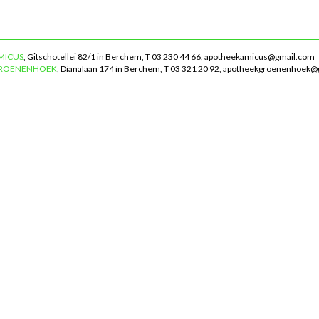
MICUS
, Gitschotellei 82/1 in Berchem, T 03 230 44 66,
apotheekamicus@gmail.com
GROENENHOEK
, Dianalaan 174 in Berchem, T 03 321 20 92,
apotheekgroenenhoek@